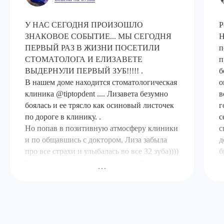
У НАС СЕГОДНЯ ПРОИЗОШЛО
Р
ЗНАКОВОЕ СОБЫТИЕ... МЫ СЕГОДНЯ
Н
ПЕРВЫЙ РАЗ В ЖИЗНИ ПОСЕТИЛИ
п
СТОМАТОЛОГА И ЕЛИЗАВЕТЕ
п
ВЫДЕРНУЛИ ПЕРВЫЙ ЗУБ!!!!! .
б
В нашем доме находится стоматологическая
о
клиника @tiptopdent .... Лизавета безумно
в
боялась и ее трясло как осиновый листочек
г
по дороге в клинику. .
с
Но попав в позитивную атмосферу клиники
с
и по общавшись с доктором, Лиза забыла
д
про все страхи и улыбалась во все 32 зуба))))
б
В процессе общения с доктором Лиза даже
✨
не заметила как ей удалили зубик))))После
р
зубику подарили домик и повесили
з
Елизавете на шею))))) А ещё и саму Лизу
б
задарили подарками. Подарили ей
з
шоколадную зубную пасту и крутую зубную